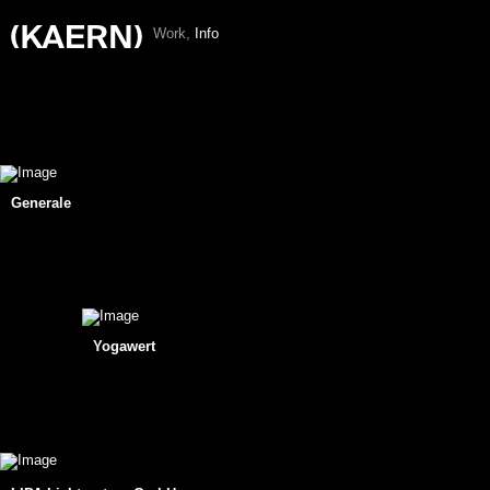
W
o
r
k
,
I
n
f
o
Generale
Yogawert