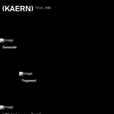
W
o
r
k
,
I
n
f
o
Generale
Yogawert