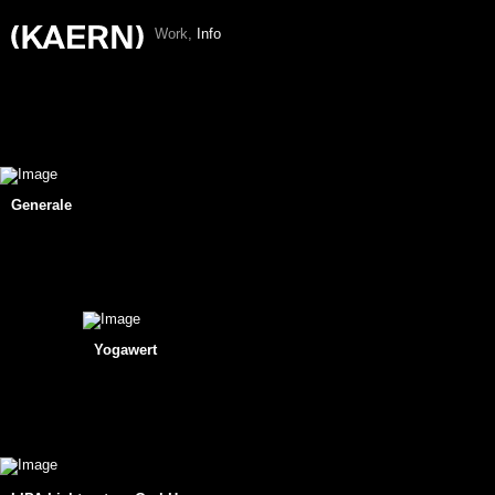
W
o
r
k
,
I
n
f
o
Generale
Yogawert