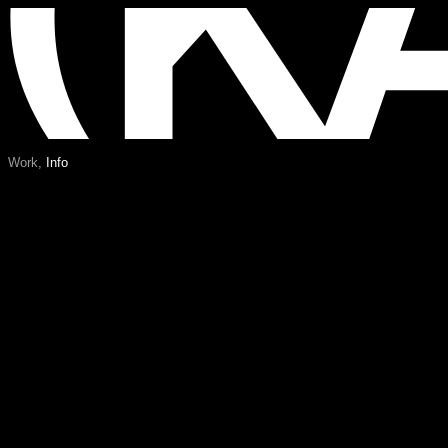
W
o
r
k
,
I
n
f
o