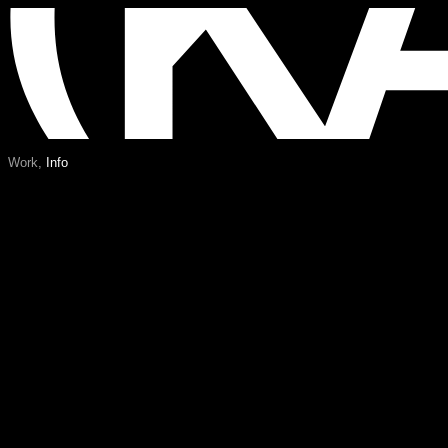
W
o
r
k
,
I
n
f
o