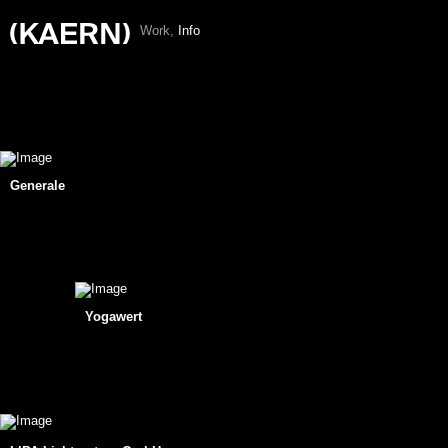
W
o
r
k
,
I
n
f
o
Generale
Yogawert