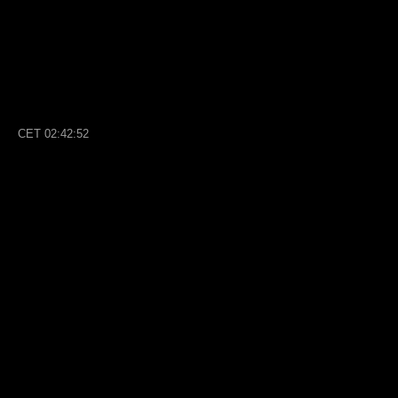
CET
02:42:53
Yogawert
Generale